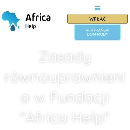
WPŁAĆ
AFRYKAŃSKI
DOM MODY
Zasady
równouprawnieni
a w Fundacji
"Africa Help"