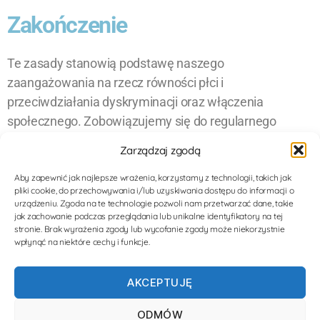
Zakończenie
Te zasady stanowią podstawę naszego
zaangażowania na rzecz równości płci i
przeciwdziałania dyskryminacji oraz włączenia
społecznego. Zobowiązujemy się do regularnego
przeglądu i aktualizacji tych zasad, aby zapewnić, że
Zarządzaj zgodą
odzwierciedlają one nasze cele i zobowiązania, a także
aktualne standardy dotyczące równości, różnorodności
Aby zapewnić jak najlepsze wrażenia, korzystamy z technologii, takich jak
pliki cookie, do przechowywania i/lub uzyskiwania dostępu do informacji o
i inkluzywności. Pragniemy, aby Fundacja “Africa Help”
urządzeniu. Zgoda na te technologie pozwoli nam przetwarzać dane, takie
była miejscem, gdzie każda osoba, niezależnie od
jak zachowanie podczas przeglądania lub unikalne identyfikatory na tej
stronie. Brak wyrażenia zgody lub wycofanie zgody może niekorzystnie
tożsamości płciowej, ma równą szansę na
wpłynąć na niektóre cechy i funkcje.
uczestnictwo, rozwój i przyczynianie się do naszej misji.
AKCEPTUJĘ
ODMÓW