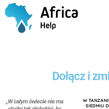
Fundusz
Dołącz i zmi
W TANZANI
„W całym świecie nie ma
SIEDMIU 
studni tak głębokiej, by