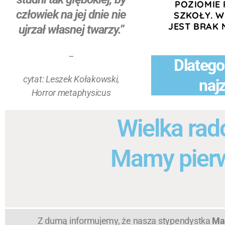
POZIOMIE
człowiek na jej dnie nie
SZKOŁY.
W
JEST BRAK 
ujrzał własnej twarzy.”
–
Dlatego
cytat: Leszek Kołakowski,
naj
Horror metaphysicus
Wielka rad
Mamy pierw
Z dumą informujemy, że nasza stypendystka
Ma