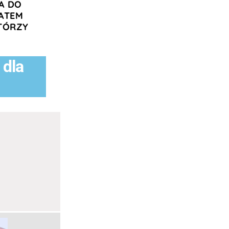
A DO
ATEM
KTÓRZY
 dla