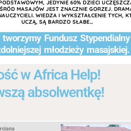
 PODSTAWOWYM, JEDYNIE 60% DZIECI UCZĘSZCZ
ŚRÓD MASAJÓW JEST ZNACZNIE GORZEJ.
DRAM
NAUCZYCIELI.
WIEDZA I WYKSZTAŁCENIE TYCH, 
UCZĄ, SĄ BARDZO SŁABE…
 tworzymy Fundusz Stypendialny
zdolniejszej młodzieży masajskiej.
ość w Africa Help!
szą absolwentkę!
rciana