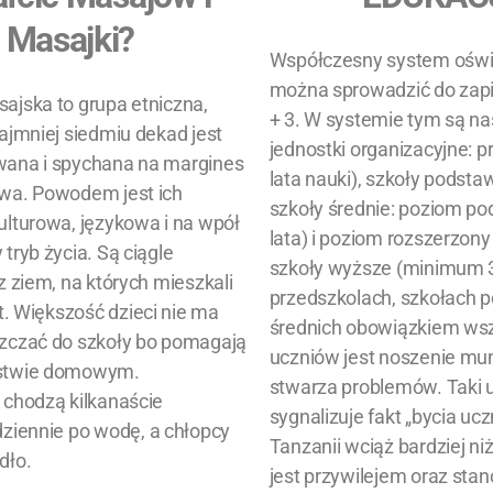
Masajki?
Współczesny system oświ
można sprowadzić
do zapi
ajska to grupa etniczna,
+ 3. W systemie tym są nas
ajmniej siedmiu dekad jest
jednostki organizacyjne: p
ana i spychana na margines
lata nauki), szkoły podstaw
wa. Powodem jest ich
szkoły średnie: poziom p
ulturowa, językowa i na wpół
lata) i poziom rozszerzony 
tryb życia. Są ciągle
szkoły wyższe (minimum 3
z ziem, na których mieszkali
przedszkolach, szkołach 
t.
Większość dzieci nie ma
średnich obowiązkiem ws
zczać do szkoły bo pomagają
uczniów jest noszenie mun
stwie domowym.
stwarza problemów. Taki u
 chodzą kilkanaście
sygnalizuje fakt „bycia uc
dziennie po wodę,
a chłopcy
Tanzanii wciąż bardziej ni
dło.
jest przywilejem oraz sta