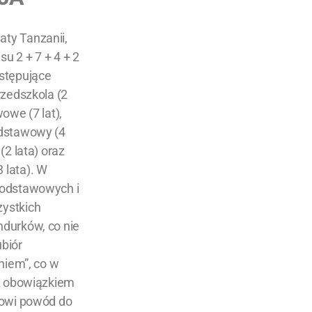
aty Tanzanii,
su 2 + 7 + 4 + 2
tępujące
rzedszkola (2
owe (7 lat),
odstawowy (4
(2 lata) oraz
 lata). W
podstawowych i
zystkich
durków, co nie
biór
zniem”, co w
ż obowiązkiem
nowi powód do