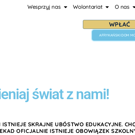
Wesprzyj nas
Wolontariat
O nas
WPŁAĆ
AFRYKAŃSKI DOM M
 Stypendialny
eniaj świat z nami!
I ISTNIEJE SKRAJNE UBÓSTWO EDUKACYJNE.
CH
DEKAD OFICJALNIE ISTNIEJE OBOWIĄZEK SZKOLN