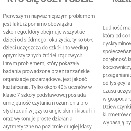
Pierwszym i najważniejszym problemem
jest fakt,
iż pomimo obowiązku
Ludność mas
szkolnego, który obejmuje wszystkie
która od con
dzieci od siódmego roku życia, tylko 66%
dyskryminow
dzieci uczęszcza do szkół. I to według
społeczeńst
optymistycznych źródeł rządowych.
odrębność k
Innym problemem, który pokazały
koczowniczy 
badania prowadzone przez tanzańskie
przeganiani 
organizacje pozarządowe, jest jakość
od tysięcy la
kształcenia. Tylko około 40% uczniów w
czasu uczęs
klasie 7 szkoły podstawowej posiada
w gospodar
umiejętność czytania i rozumienia pro-
Dziewczynki
stych zdań w języku angielskim i kisuahili
kilometrów 
oraz wykonuje proste działania
wypasają by
arytmetyczne na poziomie drugiej klasy