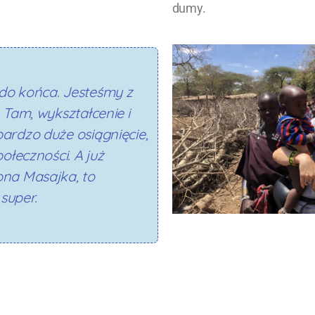
dumy.
do końca. Jesteśmy z
. Tam, wykształcenie i
ardzo duże osiągnięcie,
połeczności. A już
ona Masajka, to
super.