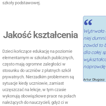
szkoły podstawowej.
Wytrwała 
Jakość kształcenia
niej dumni
zawód to b
Dzieci kończące edukację na poziomie
dla całej s
elementarnym w szkołach publicznych,
wykształc
często mają ogromne zaległości w
naprawdę 
stosunku do uczniów
z płatnych szkół
prywatnych.
Nierzadkim problemem są
Artur Długosz
sytuacje kiedy uczniowie, zamiast
uczęszczać
na lekcje, w tym czasie
wykonują obowiązkowe prace na polach
należących do nauczycieli, gdyż ci
w