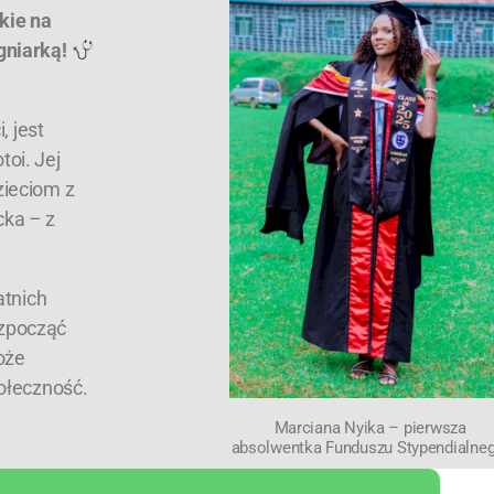
kie na
gniarką!
, jest
toi. Jej
zieciom z
cka – z
atnich
ozpocząć
oże
połeczność.
Marciana Nyika – pierwsza
absolwentka Funduszu Stypendialneg