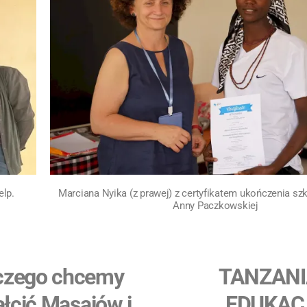
Marciana Nyika (z prawej) z certyfikatem ukończenia szk
elp.
Anny Paczkowskiej
czego chcemy
TANZANI
ałcić Masajów i
EDUKAC