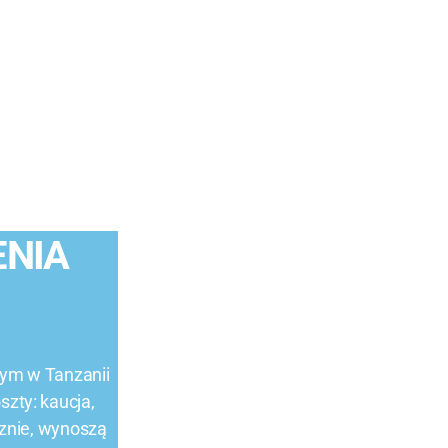
ENIA
ym w Tanzanii
zty: kaucja,
znie, wynoszą