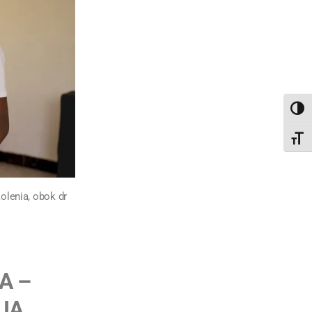
TOGG
TOGG
olenia, obok dr
A –
JA