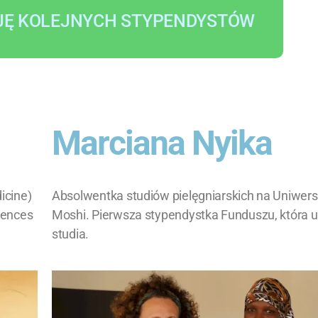
JĘ KOLEJNYCH STYPENDYSTÓW
Marciana Nyika
icine)
Absolwentka studiów pielęgniarskich na Uniwers
ciences
Moshi. Pierwsza stypendystka Funduszu, która 
studia.