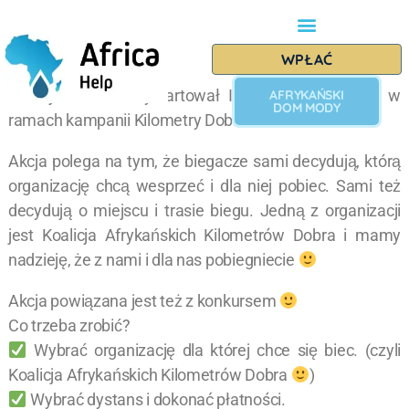
WPŁAĆ
1 maja 2021 r. wystartował I Bieg Charytatywny w
AFRYKAŃSKI
DOM MODY
ramach kampanii Kilometry Dobra.
Akcja polega na tym, że biegacze sami decydują, którą
organizację chcą wesprzeć i dla niej pobiec. Sami też
decydują o miejscu i trasie biegu. Jedną z organizacji
jest Koalicja Afrykańskich Kilometrów Dobra i mamy
nadzieję, że z nami i dla nas pobiegniecie
Akcja powiązana jest też z konkursem
Co trzeba zrobić?
Wybrać organizację dla której chce się biec. (czyli
Koalicja Afrykańskich Kilometrów Dobra
)
Wybrać dystans i dokonać płatności.