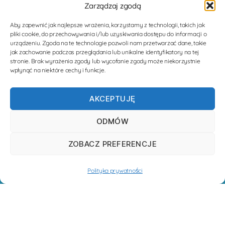
Zarządzaj zgodą
Aby zapewnić jak najlepsze wrażenia, korzystamy z technologii, takich jak
pliki cookie, do przechowywania i/lub uzyskiwania dostępu do informacji o
urządzeniu. Zgoda na te technologie pozwoli nam przetwarzać dane, takie
jak zachowanie podczas przeglądania lub unikalne identyfikatory na tej
stronie. Brak wyrażenia zgody lub wycofanie zgody może niekorzystnie
wpłynąć na niektóre cechy i funkcje.
AKCEPTUJĘ
ODMÓW
ZOBACZ PREFERENCJE
Polityka prywatności
Polityka Prywatności
© Copyright 2020 Fundacja „Africa Help” | Z dumą administrowane i
przetwarzane przez
PlusDok