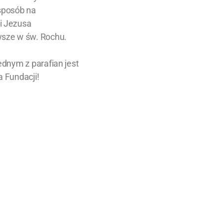
 sposób na
i Jezusa
wsze w św. Rochu.
ednym z parafian jest
 Fundacji!