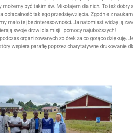
y możemy być takim św. Mikołajem dla nich. To też dobry
na opłacalność takiego przedsięwzięcia. Zgodnie z naukam
my mało tej bezinteresowności. Ja natomiast widzę ją za
wierają swoje drzwi dla misji i pomocy najuboższych!
 podczas organizowanych zbiórek za co gorąco dziękuję. J
który wspiera parafię poprzez charytatywne drukowanie dla