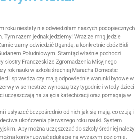
łym roku niestety nie odwiedziłam naszych podopiecznych
ch. Tym razem jednak jedziemy! Wraz ze mną jedzie
 Zamierzamy odwiedzić Ugandę, a konkretnie obóz Bidi
 z Sudanem Południowym. Stamtąd właśnie pochodzi
cy siostry Franczeski ze Zgromadzenia Misyjnego
zy rok nauki w szkole średniej Maracha Domestic
zieci i sprawdza czy mają odpowiednie warunki bytowe w
Przerwy w semestrze wynoszą trzy tygodnie i wtedy dzieci
ci uczęszczają na zajęcia katechizacji oraz pomagają w
 i usłyszeć bezpośrednio od nich jak się mają, co czują i
adectwa ukończenia pierwszego roku nauki. System
yjskim. Aby można uczęszczać do szkoły średniej należy
 można kontynuować edukację na wyższym poziomie.