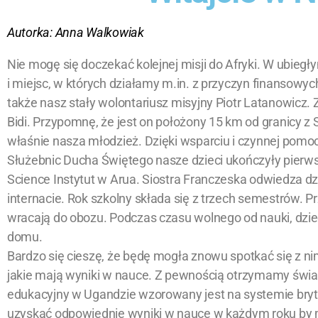
Autorka:
Anna Walkowiak
Nie mogę się doczekać kolejnej misji do Afryki. W ubieg
i miejsc, w których działamy m.in. z przyczyn finansowy
także nasz stały wolontariusz misyjny Piotr Latanowicz.
Bidi. Przypomnę, że jest on położony 15 km od granicy
właśnie nasza młodzież. Dzięki wsparciu i czynnej pomo
Służebnic Ducha Świętego nasze dzieci ukończyły pierws
Science Instytut w Arua. Siostra Franczeska odwiedza d
internacie. Rok szkolny składa się z trzech semestrów. 
wracają do obozu. Podczas czasu wolnego od nauki, dzie
domu.
Bardzo się cieszę, że będę mogła znowu spotkać się z nimi
jakie mają wyniki w nauce. Z pewnością otrzymamy świ
edukacyjny w Ugandzie wzorowany jest na systemie bryt
uzyskać odpowiednie wyniki w nauce w każdym roku by