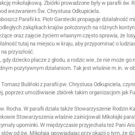
 akcję mikołajkową. Zbiórki prowadzone były w parafii św.
 pod wezwaniem Św. Chrystusa Odkupiciela.
roboszcz Parafii ks. Piotr Garstecki propaguje działalność 
o odległych zakątkach krajów położonych na różnych konty
eżące oraz zajęcie życiem własnym często sprawia, że losy
iałalność tutaj na miejscu w kraju, aby przypominać o ludzi
 na przyszłość.
dy dziecko płacze z głodu, a rodzic wie, że nie może go 
 żadnym pozytywnym działaniom. Tak jest właśnie m.in. w 
z Tomasz Buliński z parafii pw. Chrystusa Odkupiciela, czy
, poprzez umożliwianie zbiórek takim organizacjom jak Fun
w. Rocha. W parafii działa także Stowarzyszenie Rodzin Kat
kowie Stowarzyszenia właśnie zainicjowali Mikołajki paraf
zymały upominki. W międzyczasie przyjechała też Pani Ania 
 słów od św. Mikołaja opowiadając przy okazji o tym, że dz