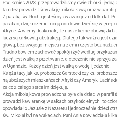
Pod koniec 2023. przeprowadziliśmy dwie zbiórki i jedną
tam też prowadziliśmy akcję mikołajkową oraz w parafii
Z parafią św. Rocha jesteśmy związani już od kilku lat. P
parafian, dzięki czemu mogą oni dowiedzieć się więcej 
Afryce. A wiemy doskonale, że nasze liczne obowiązki bi
ludzi są całkowitą abstrakcją. Dlatego tak ważna jest dz
głową, bez swojego miejsca na ziemi i często bez nadziei
Trudno bowiem zachować spokój i żyć według przykazań, g
dzień jest walką o przetrwanie, a otoczenie nie sprzyja
w Ugandzie. Każdy dzień jest walką o wodę i jedzenie.
Księża tacy jak ks. proboszcz Garstecki czy ks. proboszc
najuboższych mieszkańcach Afryki czy Ameryki Łacińskiej
za co z całego serca im dziękuję.
Akcja mikołajkowa prowadzona była dla dzieci w parafii ś
prowadzi kawiarenkę w salkach przykościelnych i to człon
opowiadał o Jezusie z Nazaretu i jednocześnie dzieci otr
św. Mikołaj był na wakacjach. Pani Ania powiedziała kilka