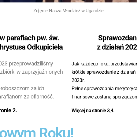
Zdjęcie Nasza Młodzież w Ugandzie
w parafiach pw. św.
Sprawozdan
hrystusa Odkupiciela
z działań 20
023 przeprowadziliśmy
Jak każdego roku, przedstawi
 zbiórki w zaprzyjaźnionych
krótkie sprawozdanie z działań
2023r.
proboszczom za ich
Pełne sprawozdania merytorycz
arafianom za ofiarność.
finansowe zostaną sporządzon
ronie
2
.
Więcej na stronie
3,4
.
Nowym Roku!