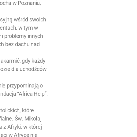
 Rocha w Poznaniu,
misyjną wśród swoich
nentach, w tym w
 i problemy innych
ach bez dachu nad
nakarmić, gdy każdy
obozie dla uchodźców
nnie przypominają o
dacja “Africa Help”,
olickich, które
ialne. Św. Mikołaj
z Afryki, w której
ieci w Afryce nie