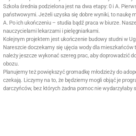
Szkoła średnia podzielona jest na dwa etapy: 0 i A. Pier
państwowymi. Jeżeli uzyska się dobre wyniki, to naukę 
A. Po ich ukończeniu – studia bądź praca w biurze. Nasz
nauczycielami lekarzami i pielęgniarkami.
Kolejnym projektem jest ukończenie budowy studni w Uga
Nareszcie doczekamy się ujęcia wody dla mieszkańców 
należy jeszcze wykonać szereg prac, aby doprowadzić 
obozu.
Planujemy też powiększyć gromadkę młodzieży do adopcji
czekają. Liczymy na to, że będziemy mogli objąć je pro
darczyńców, bez których żadna pomoc nie wydarzyłaby si