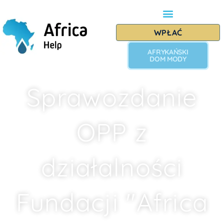
WPŁAĆ
AFRYKAŃSKI
DOM MODY
Sprawozdanie
OPP z
działalności
Fundacji "Africa