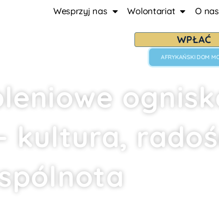
Wesprzyj nas
Wolontariat
O nas
WPŁAĆ
AFRYKAŃSKI DOM M
leniowe ognisk
– kultura, radoś
spólnota