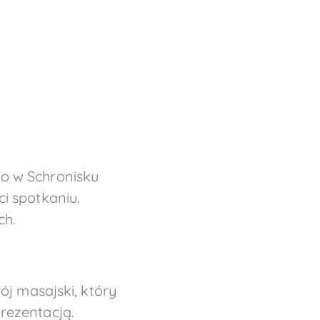
o w Schronisku
i spotkaniu.
ch.
ój masajski, który
prezentacją.