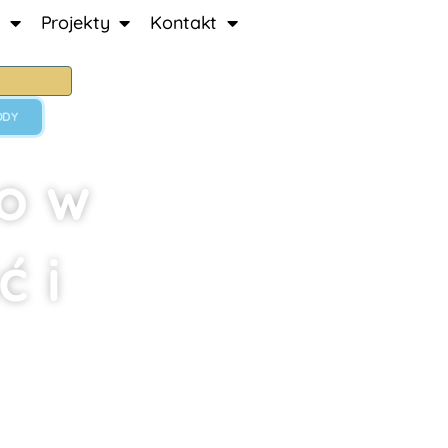
Projekty
Kontakt
ODY
o w
ć i