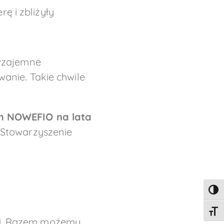
ę i zbliżyły
 wzajemne
anie. Takie chwile
h NOWEFIO na lata
 Stowarzyszenie
TOGG
TOGG
mi. Razem możemy