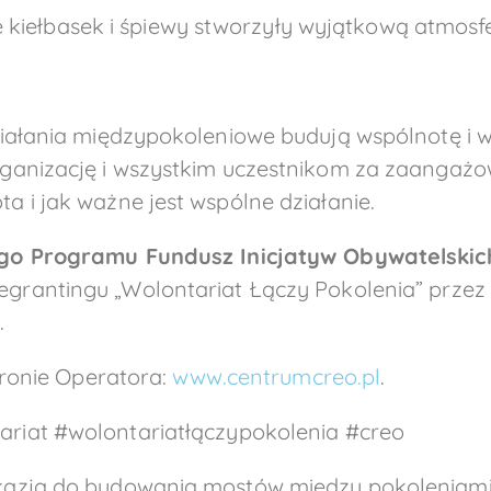
kiełbasek i śpiewy stworzyły wyjątkową atmosfer
ziałania międzypokoleniowe budują wspólnotę i
ganizację i wszystkim uczestnikom za zaangażow
 i jak ważne jest wspólne działanie.
o Programu Fundusz Inicjatyw Obywatelskic
grantingu „Wolontariat Łączy Pokolenia” przez
.
tronie Operatora:
www.centrumcreo.pl
.
riat #wolontariatłączypokolenia #creo
okazją do budowania mostów między pokolenia