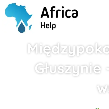
Międzypoko
Głuszynie 
w