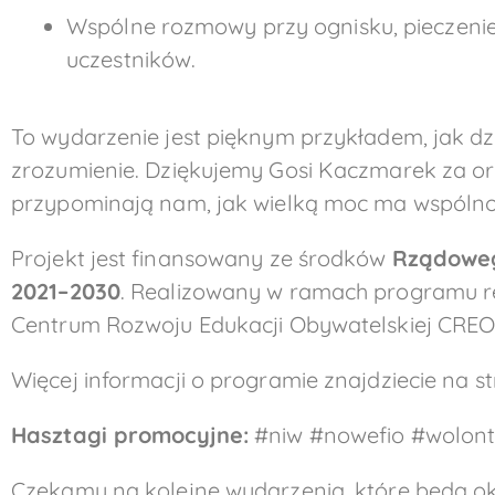
Wspólne rozmowy przy ognisku, pieczenie 
uczestników.
To wydarzenie jest pięknym przykładem, jak d
zrozumienie. Dziękujemy Gosi Kaczmarek za or
przypominają nam, jak wielką moc ma wspólnota
Projekt jest finansowany ze środków
Rządoweg
2021–2030
. Realizowany w ramach programu re
Centrum Rozwoju Edukacji Obywatelskiej CREO
Więcej informacji o programie znajdziecie na s
Hasztagi promocyjne:
#niw #nowefio #wolonta
Czekamy na kolejne wydarzenia, które będą 