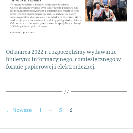
d
a
cj
a
ni
o
s
ą
Od marca 2022 r. rozpoczęliśmy wydawanie
c
biuletynu informacyjnego, comiesięcznego w
a
formie papierowej i elektronicznej.
p
o
m
o
c
w
…
A
←
Nowsze
1
5
6
fr
y
c