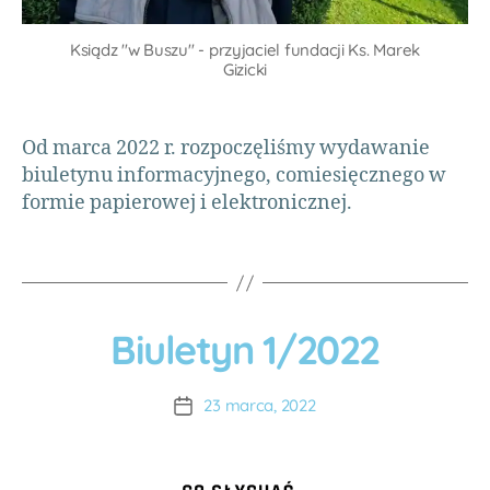
a
e
cj
kt
Ksiądz "w Buszu" - przyjaciel fundacji Ks. Marek
a
y
,
Gizicki
ni
U
o
kr
s
ai
Od marca 2022 r. rozpoczęliśmy wydawanie
ą
n
biuletynu informacyjnego, comiesięcznego w
c
a
formie papierowej i elektronicznej.
a
p
o
m
o
c
A
Biuletyn 1/2022
P
w
u
R
A
t
O
J
fr
o
23 marca, 2022
E
y
r:
K
c
A
T
e
,
D
Y