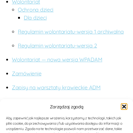
Wolontariat
Ochrona dzieci
Dla dzieci
Regulamin wolontariatu-wersja 1 archiwalna
Regulamin wolontariatu-wersja 2
Wolontariat — nowa wersja WPADAM
Zamówienie
Zapisy na warsztaty krawieckie ADM
O nas
Zarządzaj zgodą
Budujemy studnie. Wspieramy edukację. Dążymy
Aby zapewnić jak najlepsze wrażenia, korzystamy z technologii, takich jak
pliki cookie, do przechowywania i/lub uzyskiwania dostępu do informacji o
do poprawy jakości opieki medycznej dla kobiet i
urządzeniu. Zgoda na te technologie pozwoli nam przetwarzać dane, takie