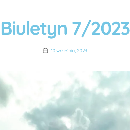
Biuletyn 7/2023
A
u
t
o
10 września, 2023
r:
A
D