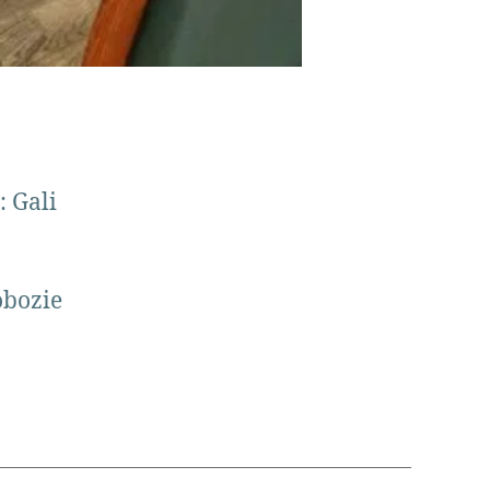
: Gali
obozie