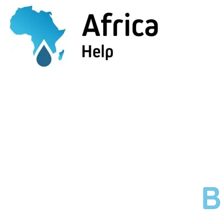
B
B
I
U
L
E