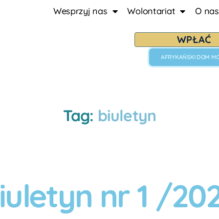
Wesprzyj nas
Wolontariat
O nas
WPŁAĆ
AFRYKAŃSKI DOM M
Tag:
biuletyn
iuletyn nr 1 /20
A
u
t