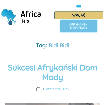
WPŁAĆ
AFRYKAŃSKI
DOM MODY
Tag:
Bidi Bidi
Sukces! Afrykański Dom
I
M
A
P
Mody
u
R
E
t
Z
o
A
11 czerwca, 2025
r:
P
A
R
O
D