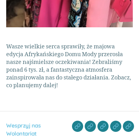
Bi
di
,
p
o
m
Wasze wielkie serca sprawiły, że majowa
o
edycja Afrykańskiego Domu Mody przerosła
c
h
nasze najśmielsze oczekiwania! Zebraliśmy
u
ponad 6 tys. zł, a fantastyczna atmosfera
m
zainspirowała nas do stałego działania. Zobacz,
a
co planujemy dalej!
ni
ta
r
n
a
A
Wesprzyj nas
fr
Wolontariat
y