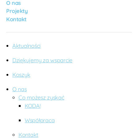
O nas
k
Projekty
a
,
s
Kontakt
a
ni
ta
ri
Aktualności
at
y
Dziękujemy za wsparcie
w
U
Koszyk
g
a
O nas
n
Co możesz zyskać
d
KODA!
zi
e
,
u
Współpraca
c
h
Kontakt