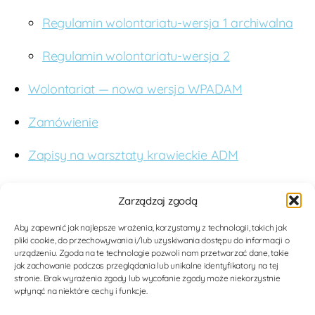
Regulamin wolontariatu-wersja 1 archiwalna
Regulamin wolontariatu-wersja 2
Wolontariat — nowa wersja WPADAM
Zamówienie
Zapisy na warsztaty krawieckie ADM
O nas
Zarządzaj zgodą
Budujemy studnie. Wspieramy edukację. Dążymy
Aby zapewnić jak najlepsze wrażenia, korzystamy z technologii, takich jak
pliki cookie, do przechowywania i/lub uzyskiwania dostępu do informacji o
do poprawy jakości opieki medycznej dla kobiet i
urządzeniu. Zgoda na te technologie pozwoli nam przetwarzać dane, takie
dzieci w Tanzanii poprzez nowoczesne
jak zachowanie podczas przeglądania lub unikalne identyfikatory na tej
stronie. Brak wyrażenia zgody lub wycofanie zgody może niekorzystnie
rozwiązania medyczne. Zwiększamy tolerancję i
wpłynąć na niektóre cechy i funkcje.
wiedzę na temat mieszkanców Afryki.