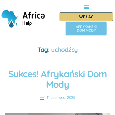
WPŁAĆ
AFRYKAŃSKI
DOM MODY
Tag:
uchodźcy
Sukces! Afrykański Dom
I
M
A
P
Mody
u
R
E
t
Z
o
A
11 czerwca, 2025
r:
P
A
R
O
D