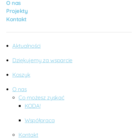
O nas
k
Projekty
a
,
s
Kontakt
a
ni
ta
ri
Aktualności
at
y
Dziękujemy za wsparcie
w
U
Koszyk
g
a
O nas
n
Co możesz zyskać
d
KODA!
zi
e
,
u
Współpraca
c
h
Kontakt