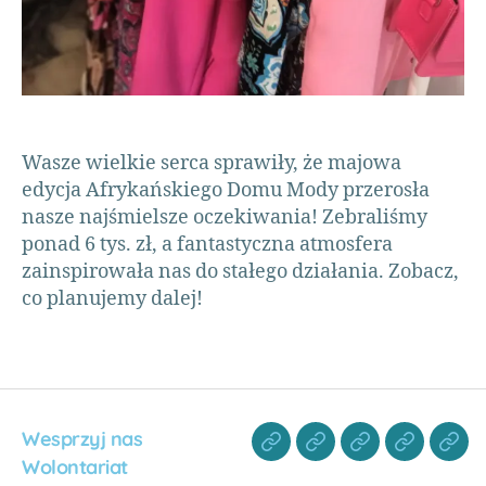
Bi
di
,
p
o
m
Wasze wielkie serca sprawiły, że majowa
o
edycja Afrykańskiego Domu Mody przerosła
c
h
nasze najśmielsze oczekiwania! Zebraliśmy
u
ponad 6 tys. zł, a fantastyczna atmosfera
m
zainspirowała nas do stałego działania. Zobacz,
a
co planujemy dalej!
ni
ta
r
n
a
A
Wesprzyj nas
fr
Wolontariat
y