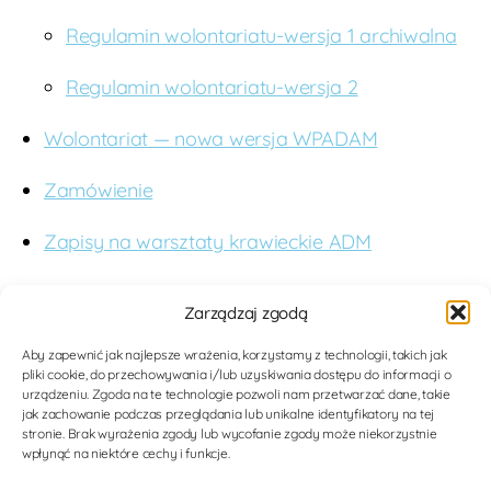
Regulamin wolontariatu-wersja 1 archiwalna
Regulamin wolontariatu-wersja 2
Wolontariat — nowa wersja WPADAM
Zamówienie
Zapisy na warsztaty krawieckie ADM
O nas
Zarządzaj zgodą
Budujemy studnie. Wspieramy edukację. Dążymy
Aby zapewnić jak najlepsze wrażenia, korzystamy z technologii, takich jak
pliki cookie, do przechowywania i/lub uzyskiwania dostępu do informacji o
do poprawy jakości opieki medycznej dla kobiet i
urządzeniu. Zgoda na te technologie pozwoli nam przetwarzać dane, takie
dzieci w Tanzanii poprzez nowoczesne
jak zachowanie podczas przeglądania lub unikalne identyfikatory na tej
stronie. Brak wyrażenia zgody lub wycofanie zgody może niekorzystnie
rozwiązania medyczne. Zwiększamy tolerancję i
wpłynąć na niektóre cechy i funkcje.
wiedzę na temat mieszkanców Afryki.