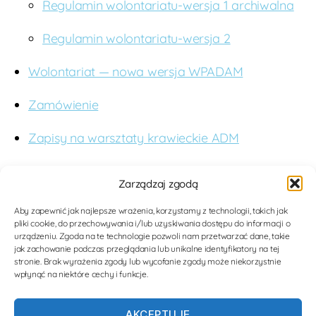
Regulamin wolontariatu-wersja 1 archiwalna
Regulamin wolontariatu-wersja 2
Wolontariat — nowa wersja WPADAM
Zamówienie
Zapisy na warsztaty krawieckie ADM
O nas
Zarządzaj zgodą
Budujemy studnie. Wspieramy edukację. Dążymy
Aby zapewnić jak najlepsze wrażenia, korzystamy z technologii, takich jak
pliki cookie, do przechowywania i/lub uzyskiwania dostępu do informacji o
do poprawy jakości opieki medycznej dla kobiet i
urządzeniu. Zgoda na te technologie pozwoli nam przetwarzać dane, takie
dzieci w Tanzanii poprzez nowoczesne
jak zachowanie podczas przeglądania lub unikalne identyfikatory na tej
stronie. Brak wyrażenia zgody lub wycofanie zgody może niekorzystnie
rozwiązania medyczne. Zwiększamy tolerancję i
wpłynąć na niektóre cechy i funkcje.
wiedzę na temat mieszkanców Afryki.
AKCEPTUJĘ