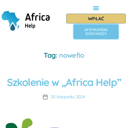
WPŁAĆ
AFRYKAŃSKI
DOM MODY
Tag:
nowefio
A
Szkolenie w „Africa Help”
P
u
R
t
O
J
o
20 listopada, 2024
E
r:
K
A
T
D
Y
W
O