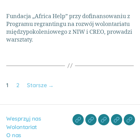
k
t
y
Fundacja „Africa Help” przy dofinansowaniu z
,
Programu regrantingu na rozwój wolontariatu
w
międzypokoleniowego z NIW i CREO, prowadzi
o
warsztaty.
l
o
n
t
a
ri
a
1
2
Starsze
→
t
,
w
o
l
Wesprzyj nas
o
n
Wolontariat
t
O nas
a