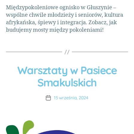
t
y
Międzypokoleniowe ognisko w Głuszynie –
,
wspólne chwile młodzieży i seniorów, kultura
w
afrykańska, śpiewy i integracja. Zobacz, jak
o
budujemy mosty między pokoleniami!
l
o
n
t
a
ri
Warsztaty w Pasiece
P
R
a
A
O
Smakulskich
t
,
u
J
w
E
t
K
o
o
T
15 września, 2024
l
r:
Y
o
A
W
n
O
D
t
L
O
a
N
c
ri