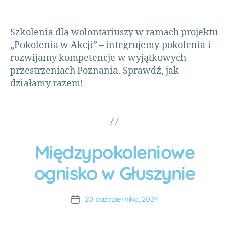
e
k
Szkolenia dla wolontariuszy w ramach projektu
t
y
„Pokolenia w Akcji” – integrujemy pokolenia i
,
rozwijamy kompetencje w wyjątkowych
w
przestrzeniach Poznania. Sprawdź, jak
o
działamy razem!
l
o
n
t
a
ri
Międzypokoleniowe
P
R
a
A
O
ognisko w Głuszynie
t
,
u
J
w
E
t
K
o
o
T
20 października, 2024
l
r:
Y
c
o
A
W
r
n
O
D