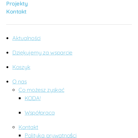
Projekty
ri
Kontakt
a
tł
ą
c
Aktualności
z
y
Dziękujemy za wsparcie
p
o
Koszyk
k
o
l
O nas
e
Co możesz zyskać
n
KODA!
i
a
Współpraca
Kontakt
Polityka prywatności