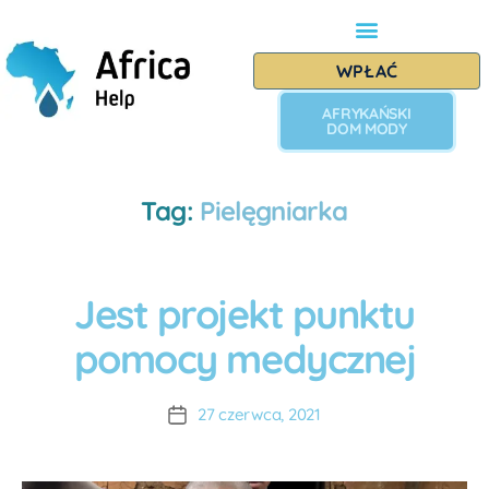
WPŁAĆ
AFRYKAŃSKI
DOM MODY
Tag:
Pielęgniarka
Jest projekt punktu
B
L
A
O
pomocy medycznej
u
G
t
P
R
o
27 czerwca, 2021
O
r:
J
A
E
K
D