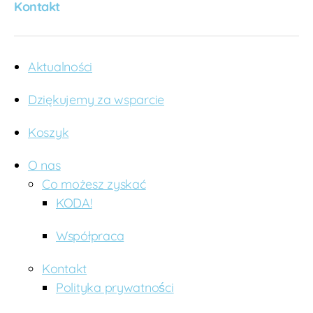
o
Kontakt
n
i
e
c
,
Aktualności
w
d
Dziękujemy za wsparcie
zi
ę
Koszyk
c
z
O nas
n
Co możesz zyskać
o
ś
KODA!
ć
Współpraca
Kontakt
Polityka prywatności