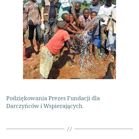
a
n
i
a
,
r
a
d
o
ś
ć
,
s
t
u
Podziękowania Prezes Fundacji dla
d
Darczyńców i Wspierających.
n
i
a
,
s