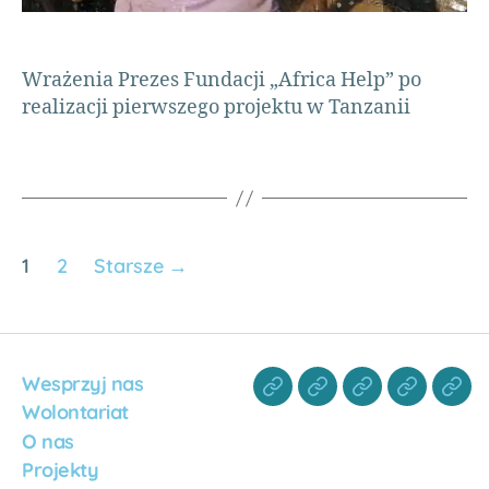
n
i
a
Wrażenia Prezes Fundacji „Africa Help” po
,
realizacji pierwszego projektu w Tanzanii
s
u
k
c
e
s
,
s
1
2
Starsze
→
z
c
z
ę
śl
Wesprzyj nas
i
Wolontariat
w
O nas
y
k
Projekty