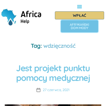
WPŁAĆ
AFRYKAŃSKI
DOM MODY
Tag:
wdzięczność
Jest projekt punktu
B
L
A
O
pomocy medycznej
u
G
t
P
R
o
27 czerwca, 2021
O
r:
J
A
E
K
D