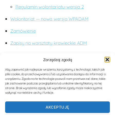
Regulamin wolontariatu-wersja 2
Wolontariat — nowa wersja WPADAM
Zamówienie
Zapisy na warsztaty krawieckie ADM
O nas
Zarządzaj zgodą
Budujemy studnie. Wspieramy edukację. Dążymy
Aby zapewnić jak najlepsze wrażenia, korzystamy z technologii, takich jak
pliki cookie, do przechowywania i/lub uzyskiwania dostępu do informacji o
do poprawy jakości opieki medycznej dla kobiet i
urządzeniu. Zgoda na te technologie pozwoli nam przetwarzać dane, takie
dzieci w Tanzanii poprzez nowoczesne
jak zachowanie podczas przeglądania lub unikalne identyfikatory na tej
stronie. Brak wyrażenia zgody lub wycofanie zgody może niekorzystnie
rozwiązania medyczne. Zwiększamy tolerancję i
wpłynąć na niektóre cechy i funkcje.
wiedzę na temat mieszkanców Afryki.
AKCEPTUJĘ