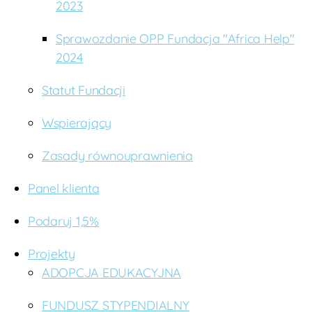
2023
nt
a
Sprawozdanie OPP Fundacja "Africa Help"
ri
2024
at
,
Statut Fundacji
W
s
p
Wspierający
a
rc
Zasady równouprawnienia
ie
Panel klienta
Podaruj 1,5%
Projekty
ADOPCJA EDUKACYJNA
FUNDUSZ STYPENDIALNY