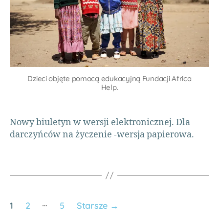
Y
o
ie
A
ri
n
u
n
m
a
,
W
p
al
o
k
m
Dzieci objęte pomocą edukacyjną Fundacji Africa
o
o
Help.
wi
c
a
w
k
,
A
Nowy biuletyn w wersji elektronicznej. Dla
d
fr
darczyńców na życzenie -wersja papierowa.
o
y
b
c
r
e
,
o
T
c
a
z
n
…
y
1
2
5
Starsze
→
z
n
a