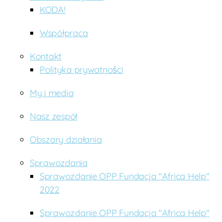
A
rc
KODA!
fr
ie
y
Współpraca
c
e
,
Kontakt
T
a
Polityka prywatności
n
z
My i media
a
ni
Nasz zespół
a
,
U
Obszary działania
g
a
Sprawozdania
n
Sprawozdanie OPP Fundacja "Africa Help"
d
a
,
2022
w
ol
Sprawozdanie OPP Fundacja "Africa Help"
o