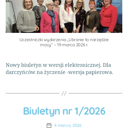
O
yj
J
ki
n
E
D
a
,
K
o
a
T
m
Y
d
M
o
o
pt
Uczestniczki wydarzenia „Ubranie to narzędzie
d
mocy” – 19 marca 2026 r.
o
y
,
w
A
a
n
ni
Nowy biuletyn w wersji elektronicznej. Dla
n
e
,
darczyńców na życzenie -wersja papierowa.
a
A
W
fr
al
y
k
k
o
a
,
A
wi
Biuletyn nr 1/2026
B
A
u
I
a
a
fr
t
U
k
,
d
y
L
o
4 marca, 2026
d
o
E
k