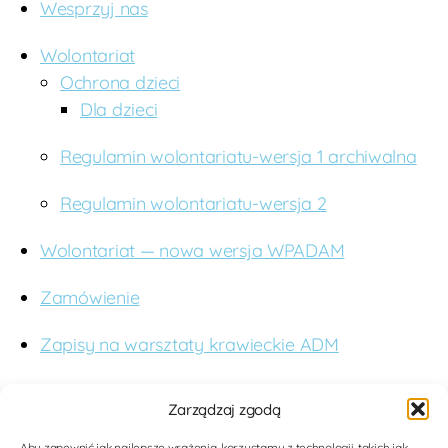
Wesprzyj nas
Wolontariat
Ochrona dzieci
Dla dzieci
Regulamin wolontariatu-wersja 1 archiwalna
Regulamin wolontariatu-wersja 2
Wolontariat — nowa wersja WPADAM
Zamówienie
Zapisy na warsztaty krawieckie ADM
O nas
Zarządzaj zgodą
Budujemy studnie. Wspieramy edukację. Dążymy
Aby zapewnić jak najlepsze wrażenia, korzystamy z technologii, takich jak