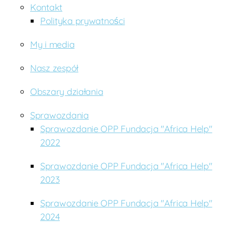
U
Kontakt
g
Polityka prywatności
a
n
My i media
d
a
,
Nasz zespół
w
ol
Obszary działania
o
nt
a
Sprawozdania
ri
Sprawozdanie OPP Fundacja "Africa Help"
at
2022
,
W
Sprawozdanie OPP Fundacja "Africa Help"
s
2023
p
a
rc
Sprawozdanie OPP Fundacja "Africa Help"
ie
2024