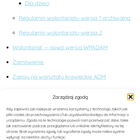
Dla dzieci
Regulamin wolontariatu-wersja 1 archiwalna
Regulamin wolontariatu-wersja 2
Wolontariat — nowa wersja WPADAM
Zamówienie
Zapisy na warsztaty krawieckie ADM
O nas
Zarządzaj zgodą
Budujemy studnie. Wspieramy edukację. Dążymy
Aby zapewnić jak najlepsze wrażenia, korzystamy z technologii, takich jak
pliki cookie, do przechowywania i/lub uzyskiwania dostępu do informacji o
do poprawy jakości opieki medycznej dla kobiet i
urządzeniu. Zgoda na te technologie pozwoli nam przetwarzać dane, takie
dzieci w Tanzanii poprzez nowoczesne
jak zachowanie podczas przeglądania lub unikalne identyfikatory na tej
stronie. Brak wyrażenia zgody lub wycofanie zgody może niekorzystnie
rozwiązania medyczne. Zwiększamy tolerancję i
wpłynąć na niektóre cechy i funkcje.