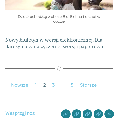
o
n
o
c
d
b
w
a
,
Dzieci-uchodźcy z obozu Bidi Bidi na tle chat w
r
A
w
obozie
o
fr
ol
c
y
o
z
c
nt
Nowy biuletyn w wersji elektronicznej. Dla
y
e
,
a
darczyńców na życzenie -wersja papierowa.
n
st
ri
n
u
at
o
d
,
ś
ni
W
ć
,
e
,
s
d
T
p
ot
a
…
a
←
Nowsze
1
2
3
5
Starsze
→
a
n
rc
cj
z
ie
e
,
a
p
ni
o
a
,
Wesprzyj nas
m
U