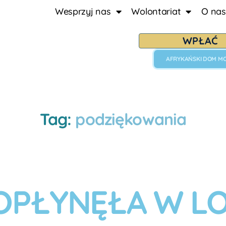
Wesprzyj nas
Wolontariat
O nas
WPŁAĆ
AFRYKAŃSKI DOM M
Tag:
podziękowania
PŁYNĘŁA W LOG
A
u
t