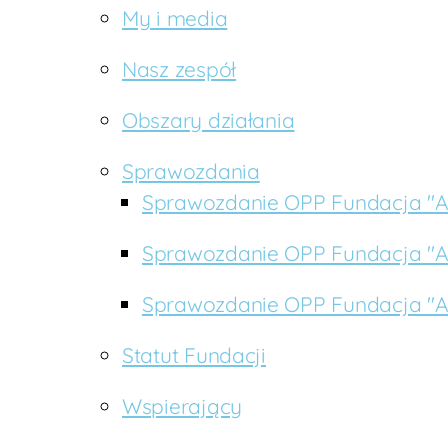
My i media
z
n
Nasz zespół
o
ś
Obszary działania
ć
Sprawozdania
Sprawozdanie OPP Fundacja "Af
Sprawozdanie OPP Fundacja "Af
Sprawozdanie OPP Fundacja "Af
Statut Fundacji
Wspierający