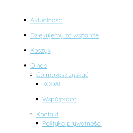
z
c
z
Aktualności
ę
śl
Dziękujemy za wsparcie
i
w
Koszyk
y
k
O nas
o
Co możesz zyskać
n
i
KODA!
e
c
,
Współpraca
w
d
Kontakt
zi
Polityka prywatności
ę
c