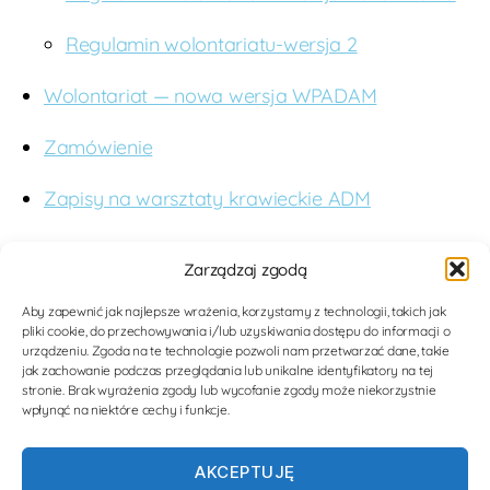
Regulamin wolontariatu-wersja 2
Wolontariat — nowa wersja WPADAM
Zamówienie
Zapisy na warsztaty krawieckie ADM
O nas
Zarządzaj zgodą
Budujemy studnie. Wspieramy edukację. Dążymy
Aby zapewnić jak najlepsze wrażenia, korzystamy z technologii, takich jak
pliki cookie, do przechowywania i/lub uzyskiwania dostępu do informacji o
do poprawy jakości opieki medycznej dla kobiet i
urządzeniu. Zgoda na te technologie pozwoli nam przetwarzać dane, takie
dzieci w Tanzanii poprzez nowoczesne
jak zachowanie podczas przeglądania lub unikalne identyfikatory na tej
stronie. Brak wyrażenia zgody lub wycofanie zgody może niekorzystnie
rozwiązania medyczne. Zwiększamy tolerancję i
wpłynąć na niektóre cechy i funkcje.
wiedzę na temat mieszkanców Afryki.
AKCEPTUJĘ