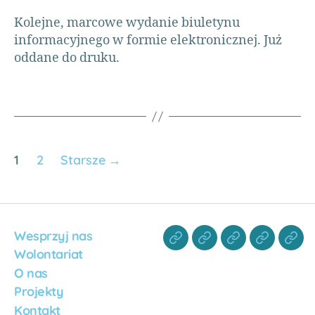
n
ul
z
Kolejne, marcowe wydanie biuletynu
et
a
informacyjnego w formie elektronicznej. Już
y
ni
oddane do druku.
n
,
a
,
kl
U
in
g
ik
a
a
,
n
P
d
u
1
2
Starsze
→
a
,
n
U
kt
S
m
G
,
e
z
d
Wesprzyj nas
bi
y
ó
Wolontariat
c
rk
O nas
z
a
n
Projekty
y
,
Kontakt