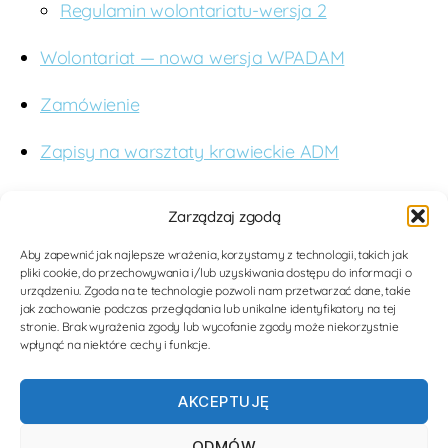
Regulamin wolontariatu-wersja 2
Wolontariat — nowa wersja WPADAM
Zamówienie
Zapisy na warsztaty krawieckie ADM
O nas
Zarządzaj zgodą
Budujemy studnie. Wspieramy edukację. Dążymy
Aby zapewnić jak najlepsze wrażenia, korzystamy z technologii, takich jak
pliki cookie, do przechowywania i/lub uzyskiwania dostępu do informacji o
do poprawy jakości opieki medycznej dla kobiet i
urządzeniu. Zgoda na te technologie pozwoli nam przetwarzać dane, takie
dzieci w Tanzanii poprzez nowoczesne
jak zachowanie podczas przeglądania lub unikalne identyfikatory na tej
stronie. Brak wyrażenia zgody lub wycofanie zgody może niekorzystnie
rozwiązania medyczne. Zwiększamy tolerancję i
wpłynąć na niektóre cechy i funkcje.
wiedzę na temat mieszkanców Afryki.
AKCEPTUJĘ
ODMÓW