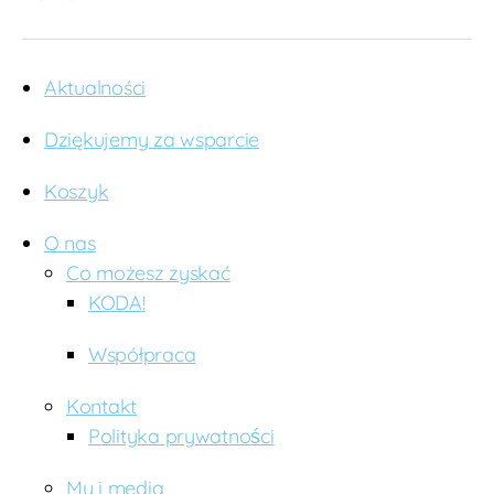
T
a
n
z
Aktualności
a
ni
Dziękujemy za wsparcie
a
,
U
Koszyk
g
a
O nas
n
Co możesz zyskać
d
a
KODA!
Współpraca
Kontakt
Polityka prywatności
My i media